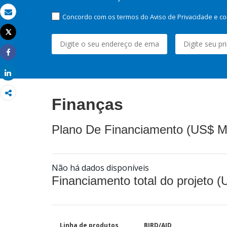
Concordo com os termos do Aviso de Privacidade e co
Email
Tweet
Imprimir
Share
Share
Finanças
Plano De Financiamento (US$ M
Não há dados disponíveis
Financiamento total do projeto 
Linha de produtos
BIRD/AID