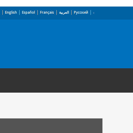
English
Español
Français
العربية
Русский