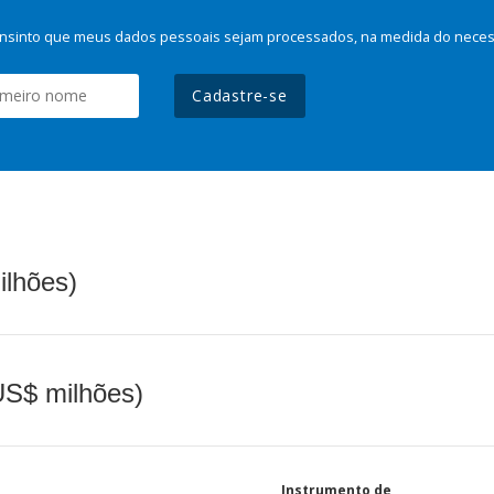
nsinto que meus dados pessoais sejam processados, na medida do necessá
Cadastre-se
ilhões)
(US$ milhões)
Instrumento de