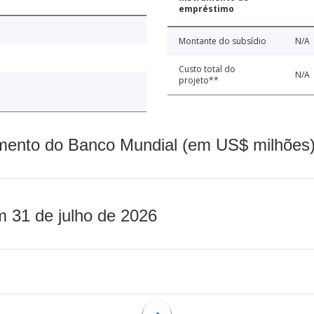
empréstimo
Montante do subsídio
N/A
Custo total do
N/A
projeto**
mento do Banco Mundial (em US$ milhões)
m 31 de julho de 2026