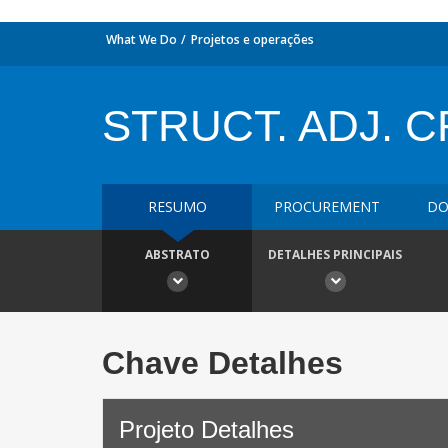
What We Do
Projetos e operações
STRUCT. ADJ. C
RESUMO
PROCUREMENT
DO
ABSTRATO
DETALHES PRINCIPAIS
Chave Detalhes
Projeto Detalhes