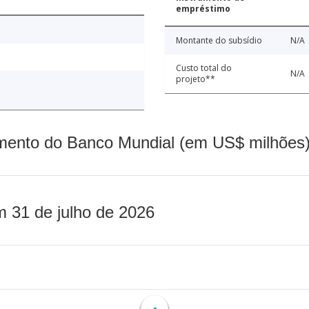
empréstimo
Montante do subsídio
N/A
Custo total do
N/A
projeto**
mento do Banco Mundial (em US$ milhões)
m 31 de julho de 2026