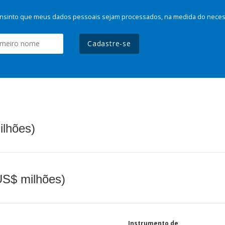
nsinto que meus dados pessoais sejam processados, na medida do necessá
Cadastre-se
ilhões)
(US$ milhões)
Instrumento de