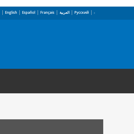
English
Español
Français
العربية
Русский