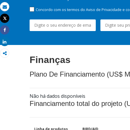
Concordo com os termos do Aviso de Privacidade e co
Email
Tweet
Imprimir
Share
Share
Finanças
Plano De Financiamento (US$ M
Não há dados disponíveis
Financiamento total do projeto 
Linha de produtos
BIRD/AID