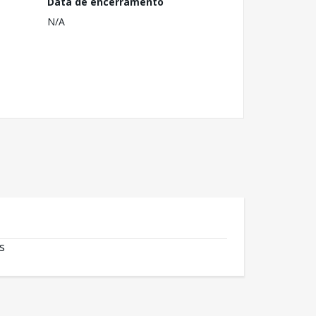
Data de encerramento
N/A
s