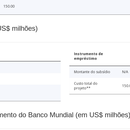
150.00
(US$ milhões)
Instrumento de
empréstimo
Montante do subsídio
N/A
Custo total do
150.
projeto**
mento do Banco Mundial (em US$ milhões)