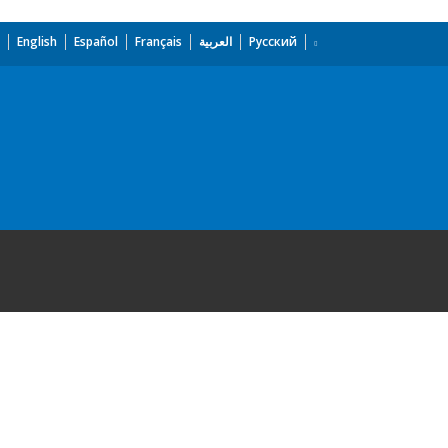
English
Español
Français
العربية
Русский