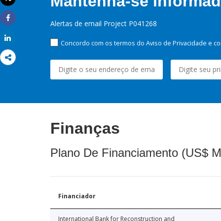
Mantenha-se informado
Imprimir
Alertas de email Project P041268
Share
Share
Concordo com os termos do Aviso de Privacidade e co
Finanças
Plano De Financiamento (US$ M
Financiador
International Bank for Reconstruction and