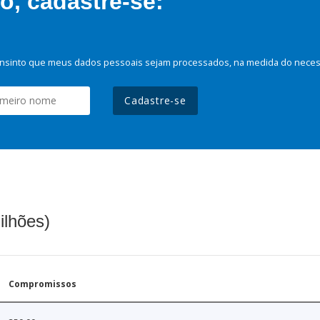
, cadastre-se:
nsinto que meus dados pessoais sejam processados, na medida do necessá
Cadastre-se
ilhões)
Compromissos