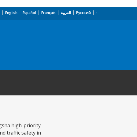
English
Español
Français
العربية
Русский
gsha high-priority
d traffic safety in