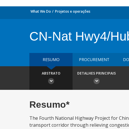
What We Do
Projetos e operações
CN-Nat Hwy4/Hu
RESUMO
PROCUREMENT
DO
ABSTRATO
DETALHES PRINCIPAIS
Resumo*
The Fourth National Highway Project for Chin
transport corridor through relieving congestion,