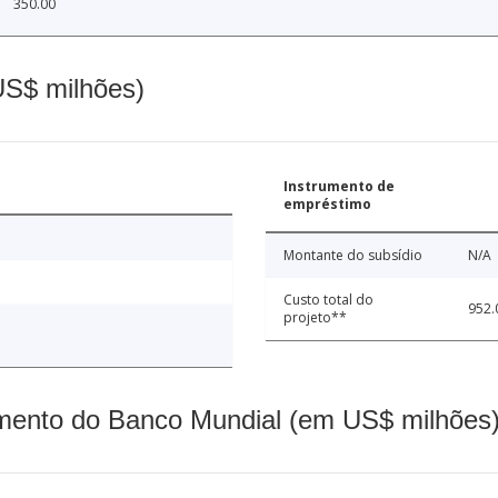
350.00
(US$ milhões)
Instrumento de
empréstimo
Montante do subsídio
N/A
Custo total do
952.
projeto**
mento do Banco Mundial (em US$ milhões)