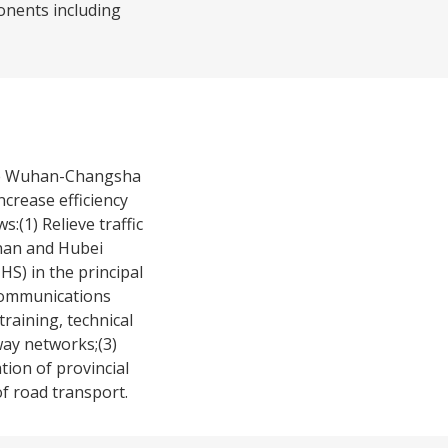
onents including
the Wuhan-Changsha
ncrease efficiency
:(1) Relieve traffic
unan and Hubei
S) in the principal
 Communications
raining, technical
way networks;(3)
tion of provincial
f road transport.