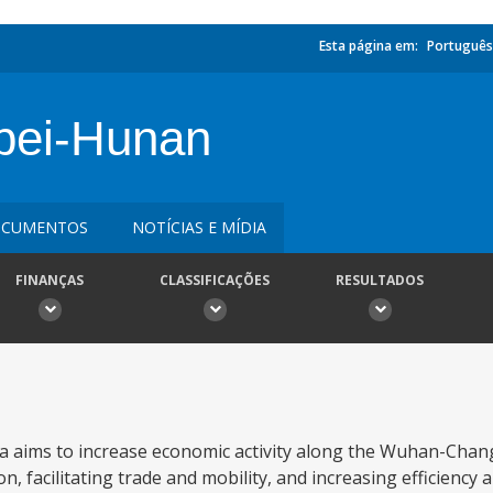
Esta página em:
Português
bei-Hunan
CUMENTOS
NOTÍCIAS E MÍDIA
FINANÇAS
CLASSIFICAÇÕES
RESULTADOS
a aims to increase economic activity along the Wuhan-Chan
 facilitating trade and mobility, and increasing efficiency an