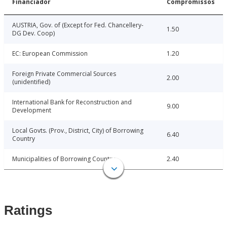
Financiador
Compromissos
AUSTRIA, Gov. of (Except for Fed. Chancellery-
1.50
DG Dev. Coop)
EC: European Commission
1.20
Foreign Private Commercial Sources
2.00
(unidentified)
International Bank for Reconstruction and
9.00
Development
Local Govts. (Prov., District, City) of Borrowing
6.40
Country
Municipalities of Borrowing Country
2.40
Ratings