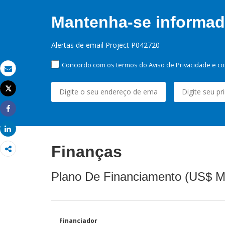
Mantenha-se informado
Alertas de email Project P042720
Concordo com os termos do Aviso de Privacidade e co
Email
Tweet
Imprimir
Share
Share
Finanças
Plano De Financiamento (US$ M
Financiador