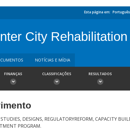
Esta página em:
Português
ter City Rehabilitation
CUMENTOS
NOTÍCIAS E MÍDIA
FINANÇAS
CLASSIFICAÇÕES
RESULTADOS
vimento
 STUDIES, DESIGNS, REGULATORYREFORM, CAPACITY BUIL
STMENT PROGRAM.