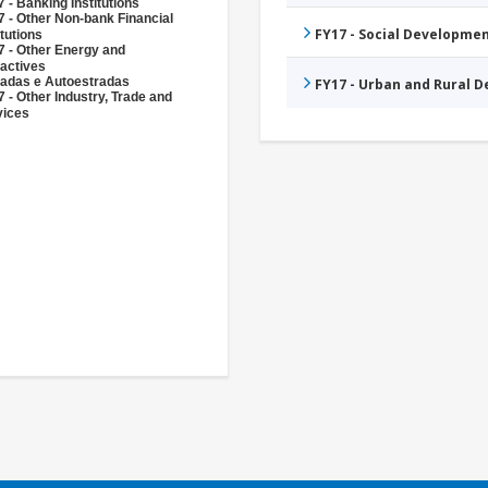
 - Banking Institutions
 - Other Non-bank Financial
FY17 - Social Developme
itutions
7 - Other Energy and
actives
radas e Autoestradas
FY17 - Urban and Rural 
 - Other Industry, Trade and
vices