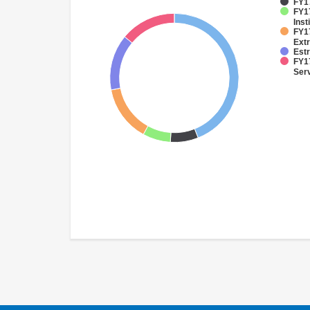
FY17
FY17
Inst
FY1
Extr
Est
FY17
Ser