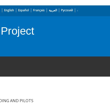
English
Español
Français
العربية
Русский
 Project
DING AND PILOTS