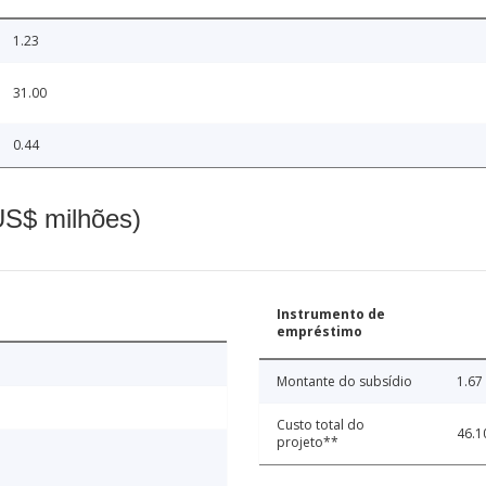
1.23
31.00
0.44
(US$ milhões)
Instrumento de
empréstimo
Montante do subsídio
1.67
Custo total do
46.1
projeto**