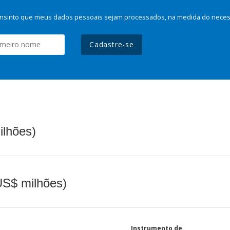
nsinto que meus dados pessoais sejam processados, na medida do necessá
Cadastre-se
ilhões)
(US$ milhões)
Instrumento de