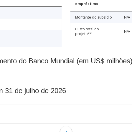
empréstimo
Montante do subsídio
N/A
Custo total do
N/A
projeto**
mento do Banco Mundial (em US$ milhões)
m 31 de julho de 2026