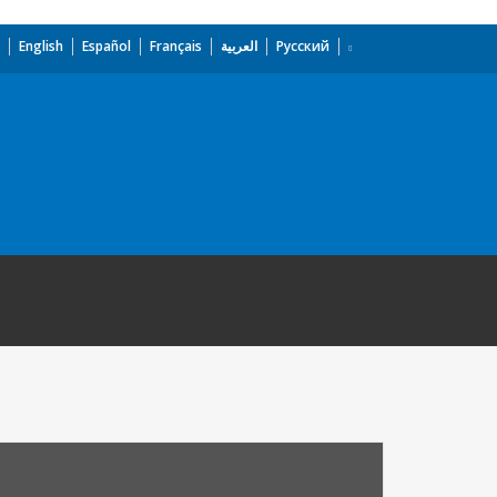
English
Español
Français
العربية
Русский