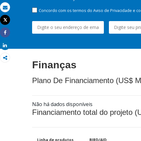
Concordo com os termos do Aviso de Privacidade e co
Email
Tweet
Imprimir
Share
Share
Finanças
Plano De Financiamento (US$ M
Não há dados disponíveis
Financiamento total do projeto 
Linha de produtos
BIRD/AID