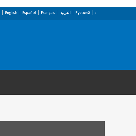
English
Español
Français
العربية
Русский