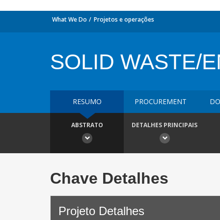
What We Do
Projetos e operações
SOLID WASTE/E
RESUMO
PROCUREMENT
DO
ABSTRATO
DETALHES PRINCIPAIS
Chave Detalhes
Projeto Detalhes