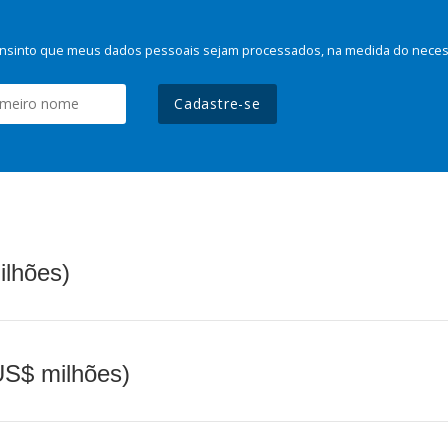
nsinto que meus dados pessoais sejam processados, na medida do necessá
Cadastre-se
ilhões)
(US$ milhões)