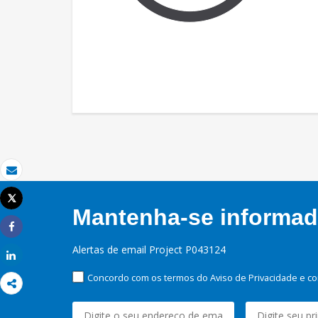
Email
Tweet
Imprimir
Mantenha-se informado
Share
Alertas de email Project P043124
Share
Concordo com os termos do Aviso de Privacidade e co