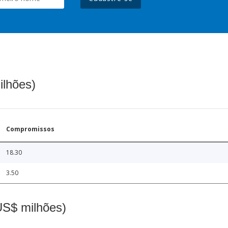
ilhões)
Compromissos
18.30
3.50
(US$ milhões)