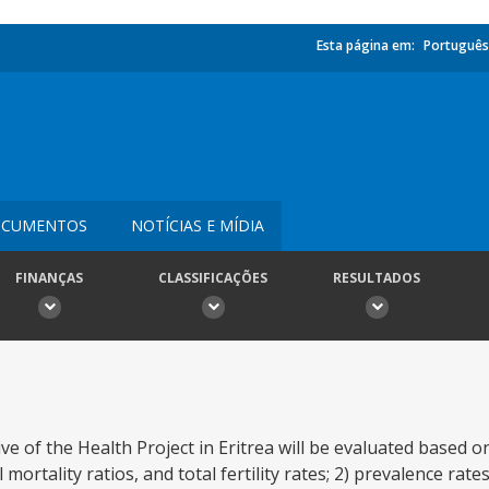
Esta página em:
Português
CUMENTOS
NOTÍCIAS E MÍDIA
FINANÇAS
CLASSIFICAÇÕES
RESULTADOS
e of the Health Project in Eritrea will be evaluated based on
mortality ratios, and total fertility rates; 2) prevalence rate