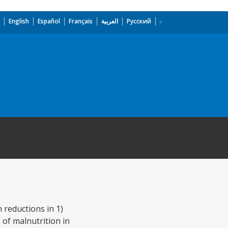
English
Español
Français
العربية
Русский
 reductions in 1)
s of malnutrition in