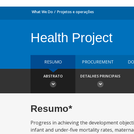
What We Do
Projetos e operações
Health Project
RESUMO
PROCUREMENT
DO
ABSTRATO
DETALHES PRINCIPAIS
Resumo*
Progress in achieving the development objectiv
infant and under-five mortality rates, maternal 