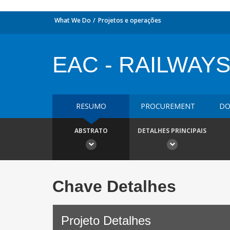
What We Do
Projetos e operações
EAC - RAILWAYS 
RESUMO
PROCUREMENT
DO
ABSTRATO
DETALHES PRINCIPAIS
Chave Detalhes
Projeto Detalhes