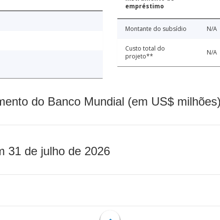
empréstimo
Montante do subsídio
N/A
Custo total do
N/A
projeto**
mento do Banco Mundial (em US$ milhões)
m 31 de julho de 2026