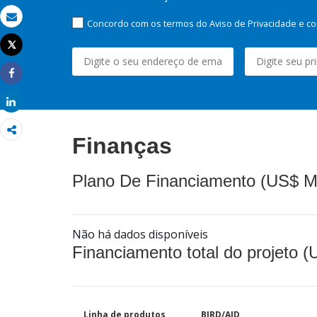
Concordo com os termos do Aviso de Privacidade e co
Email
Tweet
Imprimir
Share
Share
Finanças
Plano De Financiamento (US$ M
Não há dados disponíveis
Financiamento total do projeto 
Linha de produtos
BIRD/AID