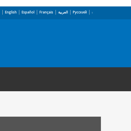
English
Español
Français
العربية
Русский