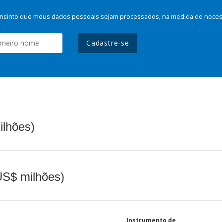
nsinto que meus dados pessoais sejam processados, na medida do necessá
Cadastre-se
ilhões)
(US$ milhões)
Instrumento de