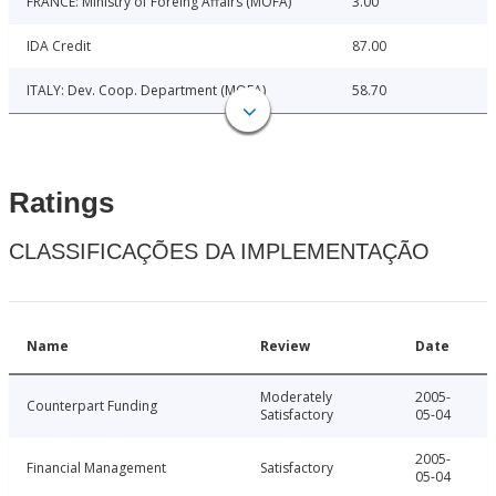
FRANCE: Ministry of Foreing Affairs (MOFA)
3.00
IDA Credit
87.00
ITALY: Dev. Coop. Department (MOFA)
58.70
Ratings
CLASSIFICAÇÕES DA IMPLEMENTAÇÃO
Name
Review
Date
Moderately
2005-
Counterpart Funding
Satisfactory
05-04
2005-
Financial Management
Satisfactory
05-04