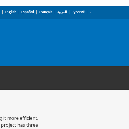
English
Español
Français
العربية
Русский
it more efficient,
 project has three