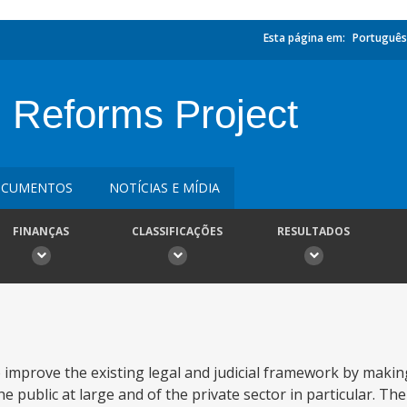
Esta página em:
Português
l Reforms Project
CUMENTOS
NOTÍCIAS E MÍDIA
FINANÇAS
CLASSIFICAÇÕES
RESULTADOS
 improve the existing legal and judicial framework by making 
 public at large and of the private sector in particular. The