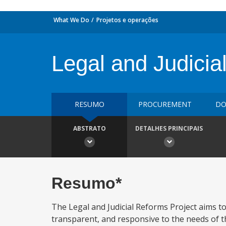
What We Do
Projetos e operações
Legal and Judicia
RESUMO
PROCUREMENT
DO
ABSTRATO
DETALHES PRINCIPAIS
Resumo*
The Legal and Judicial Reforms Project aims to
transparent, and responsive to the needs of the