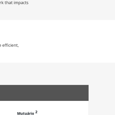
rk that impacts
efficient,
2
Mutuário