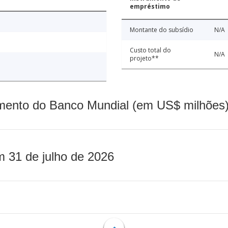
empréstimo
Montante do subsídio
N/A
Custo total do
N/A
projeto**
mento do Banco Mundial (em US$ milhões)
m 31 de julho de 2026