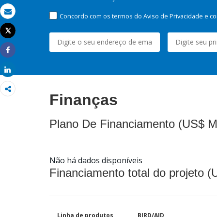
Concordo com os termos do Aviso de Privacidade e co
Email
Tweet
Imprimir
Share
Share
Finanças
Plano De Financiamento (US$ M
Não há dados disponíveis
Financiamento total do projeto 
Linha de produtos
BIRD/AID