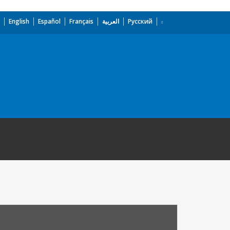
English
Español
Français
العربية
Русский