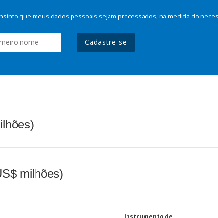
nsinto que meus dados pessoais sejam processados, na medida do necessá
Cadastre-se
ilhões)
(US$ milhões)
Instrumento de