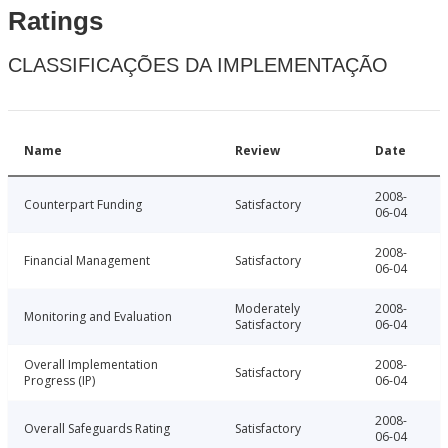
Ratings
CLASSIFICAÇÕES DA IMPLEMENTAÇÃO
Name
Review
Date
2008-
Counterpart Funding
Satisfactory
06-04
2008-
Financial Management
Satisfactory
06-04
Moderately
2008-
Monitoring and Evaluation
Satisfactory
06-04
Overall Implementation
2008-
Satisfactory
Progress (IP)
06-04
2008-
Overall Safeguards Rating
Satisfactory
06-04