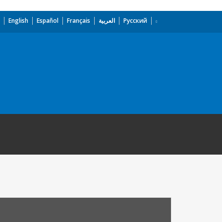
English
Español
Français
العربية
Русский