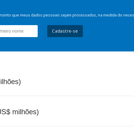
nsinto que meus dados pessoais sejam processados, na medida do necessá
Cadastre-se
ilhões)
(US$ milhões)