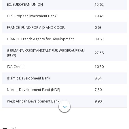
EC: EUROPEAN UNION
15.62
EC: European Investment Bank
19.45
FRANCE: FUND FOR AID AND COOP.
0.63
FRANCE: French Agency for Development
39.83
GERMANY: KREDITANSTALT FUR WIEDERAUFBAU
27.58
(KFW)
IDA Credit
10.50
Islamic Development Bank
8.84
Nordic Development Fund (NDF)
7.50
West African Development Bank
9.90