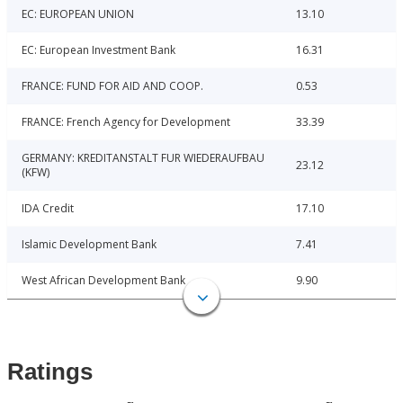
EC: EUROPEAN UNION
13.10
EC: European Investment Bank
16.31
FRANCE: FUND FOR AID AND COOP.
0.53
FRANCE: French Agency for Development
33.39
GERMANY: KREDITANSTALT FUR WIEDERAUFBAU
23.12
(KFW)
IDA Credit
17.10
Islamic Development Bank
7.41
West African Development Bank
9.90
Ratings