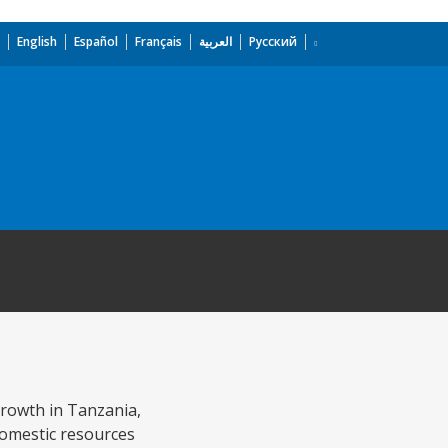
English
Español
Français
العربية
Русский
growth in Tanzania,
domestic resources