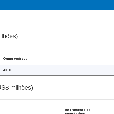
ilhões)
Compromissos
40.00
(US$ milhões)
Instrumento de
empréstimo