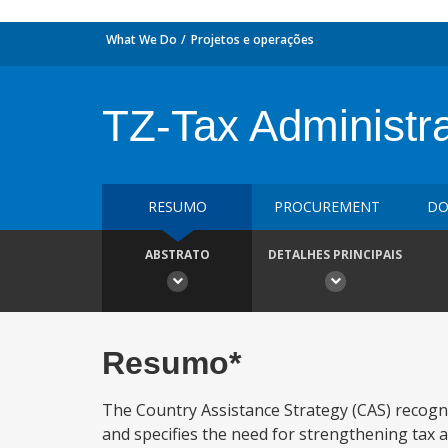
What We Do
Projetos e operações
TZ-Tax Administr
RESUMO
PROCUREMENT
DO
ABSTRATO
DETALHES PRINCIPAIS
Resumo*
The Country Assistance Strategy (CAS) recogniz
and specifies the need for strengthening tax