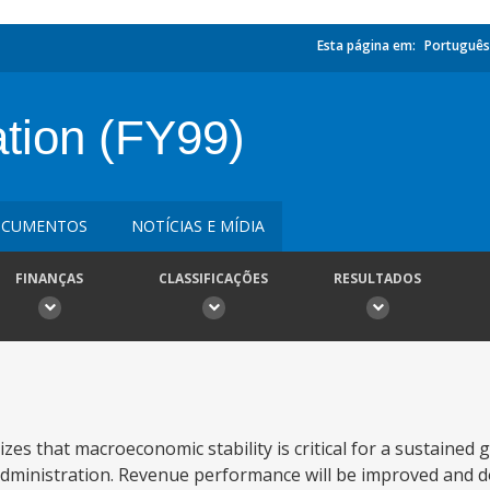
Esta página em:
Português
ation (FY99)
CUMENTOS
NOTÍCIAS E MÍDIA
FINANÇAS
CLASSIFICAÇÕES
RESULTADOS
es that macroeconomic stability is critical for a sustained 
 administration. Revenue performance will be improved and 