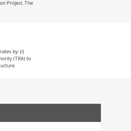
on Project. The
ates by: (i)
hority (TRA) to
ructure.