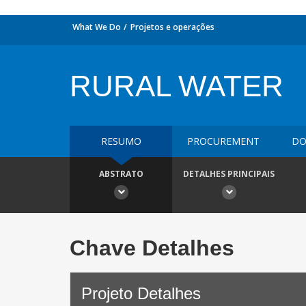
What We Do
Projetos e operações
RURAL WATER
RESUMO
PROCUREMENT
DO
ABSTRATO
DETALHES PRINCIPAIS
Chave Detalhes
Projeto Detalhes