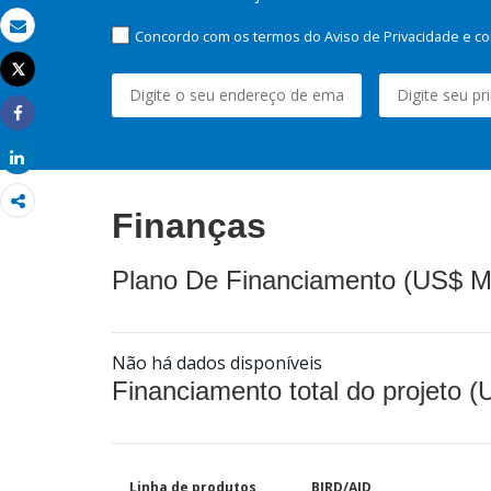
Concordo com os termos do Aviso de Privacidade e co
Email
Tweet
Imprimir
Share
Share
Finanças
Plano De Financiamento (US$ M
Não há dados disponíveis
Financiamento total do projeto 
Linha de produtos
BIRD/AID