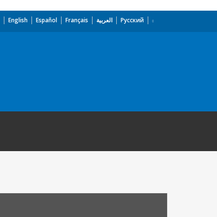
English
Español
Français
العربية
Русский