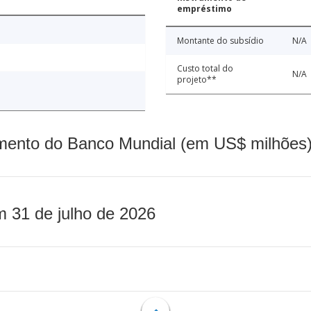
empréstimo
Montante do subsídio
N/A
Custo total do
N/A
projeto**
mento do Banco Mundial (em US$ milhões)
m 31 de julho de 2026