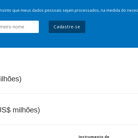
nsinto que meus dados pessoais sejam processados, na medida do necessá
Cadastre-se
ilhões)
(US$ milhões)
Instrumento de