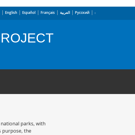
English
Español
Français
العربية
Русский
PROJECT
national parks, with
is purpose, the