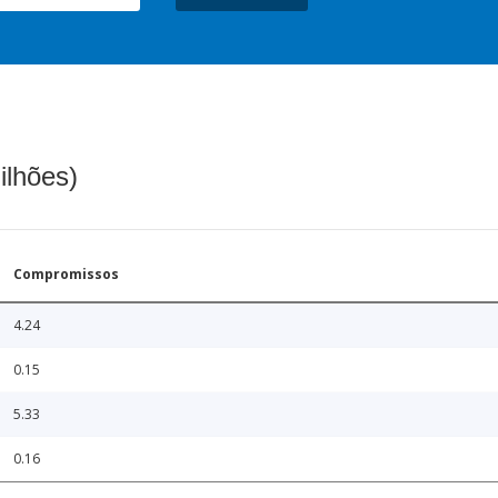
ilhões)
Compromissos
4.24
0.15
5.33
0.16