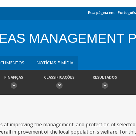
Esta página em:
Português
EAS MANAGEMENT 
CUMENTOS
NOTÍCIAS E MÍDIA
FINANÇAS
CLASSIFICAÇÕES
RESULTADOS
 at improving the management, and protection of selected 
verall improvement of the local population's welfare. For th