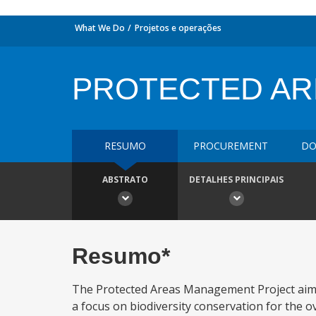
What We Do
Projetos e operações
PROTECTED AR
RESUMO
PROCUREMENT
DO
ABSTRATO
DETALHES PRINCIPAIS
Resumo*
The Protected Areas Management Project aims
a focus on biodiversity conservation for the o