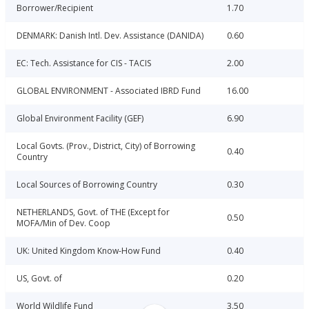
Borrower/Recipient
1.70
DENMARK: Danish Intl. Dev. Assistance (DANIDA)
0.60
EC: Tech. Assistance for CIS - TACIS
2.00
GLOBAL ENVIRONMENT - Associated IBRD Fund
16.00
Global Environment Facility (GEF)
6.90
Local Govts. (Prov., District, City) of Borrowing
0.40
Country
Local Sources of Borrowing Country
0.30
NETHERLANDS, Govt. of THE (Except for
0.50
MOFA/Min of Dev. Coop
UK: United Kingdom Know-How Fund
0.40
US, Govt. of
0.20
World Wildlife Fund
3.50