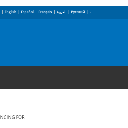
English
Español
Français
العربية
Русский
NCING FOR