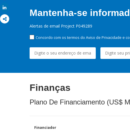
Share
Share
Mantenha-se informado
Alertas de email Project P049289
Concordo com os termos do Aviso de Privacidade e co
Finanças
Plano De Financiamento (US$ M
Financiador