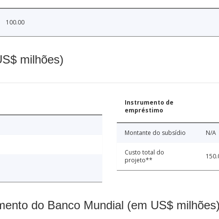
100.00
(US$ milhões)
Instrumento de
empréstimo
Montante do subsídio
N/A
Custo total do
150.
projeto**
mento do Banco Mundial (em US$ milhões)