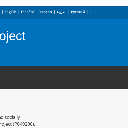
English
Español
Français
العربية
Русский
oject
 socially
oject (P049290).