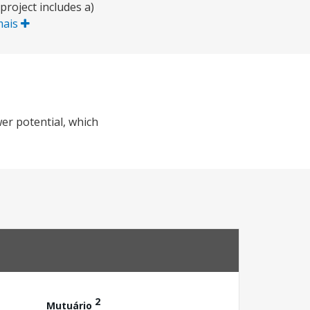
roject includes a)
mais
er potential, which
2
Mutuário