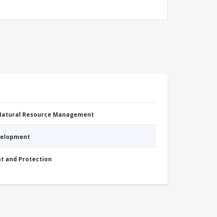
 Natural Resource Management
evelopment
nt and Protection