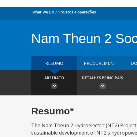
What We Do
Projetos e operações
Nam Theun 2 Soci
RESUMO
PROCUREMENT
DO
ABSTRATO
DETALHES PRINCIPAIS
Resumo*
The Nam Theun 2 Hydroelectric (NT2) Project 
sustainable development of NT2's hydropower 