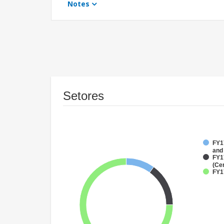
Notes
Setores
FY17
and
FY1
(Ce
FY17