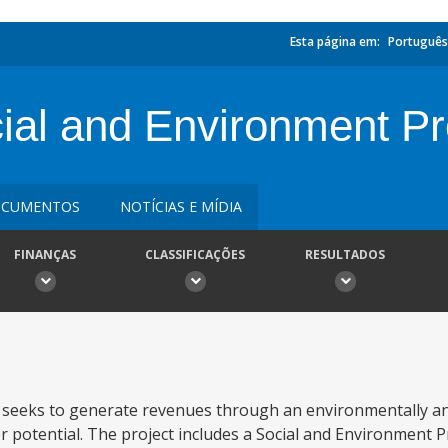
Esta página em:
Português
al and Environment Pr
CUMENTOS
NOTÍCIAS E MÍDIA
FINANÇAS
CLASSIFICAÇÕES
RESULTADOS
seeks to generate revenues through an environmentally and
potential. The project includes a Social and Environment Pr