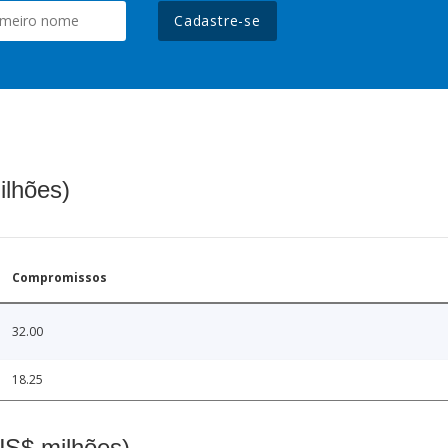
Cadastre-se
ilhões)
Compromissos
32.00
18.25
(US$ milhões)