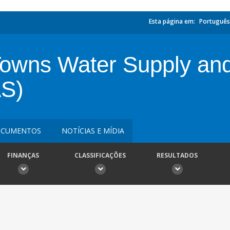
Esta página em:
Português
Towns Water Supply and
S)
CUMENTOS
NOTÍCIAS E MÍDIA
FINANÇAS
CLASSIFICAÇÕES
RESULTADOS