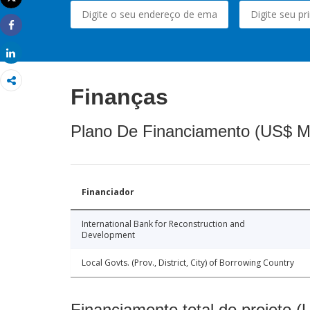
Imprimir
Share
Share
Finanças
Plano De Financiamento (US$ M
Financiador
International Bank for Reconstruction and
Development
Local Govts. (Prov., District, City) of Borrowing Country
Financiamento total do projeto 