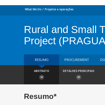
What We Do
Projetos e operações
Rural and Small 
Project (PRAGUA
RESUMO
PROCUREMENT
DO
ABSTRATO
DETALHES PRINCIPAIS
Resumo*