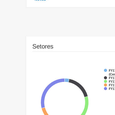
Setores
FY1
(Cen
FY1
FY17
FY17
FY1