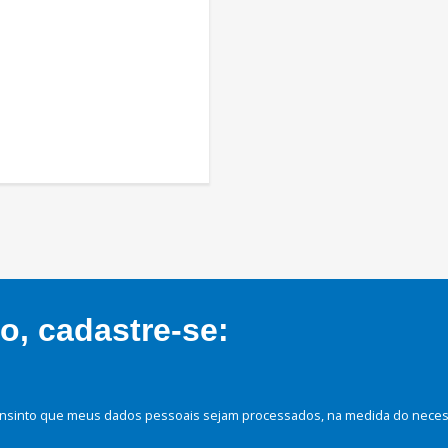
, cadastre-se:
nsinto que meus dados pessoais sejam processados, na medida do necessá