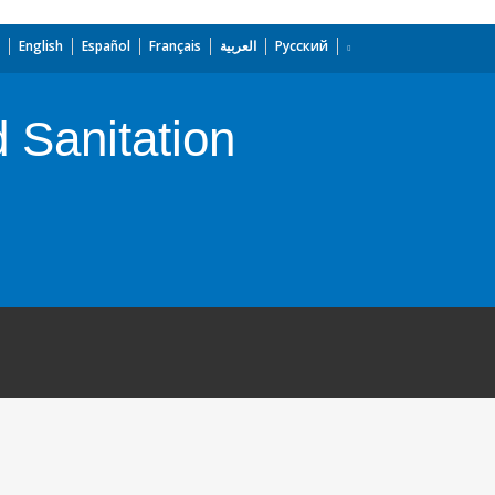
English
Español
Français
العربية
Русский
 Sanitation