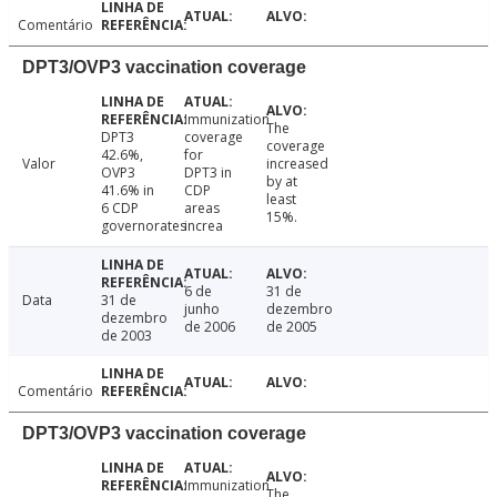
Comentário
DPT3/OVP3 vaccination coverage
Immunization
The
DPT3
coverage
coverage
42.6%,
for
Valor
increased
OVP3
DPT3 in
by at
41.6% in
CDP
least
6 CDP
areas
15%.
governorates
increa
6 de
31 de
Data
31 de
junho
dezembro
dezembro
de 2006
de 2005
de 2003
Comentário
DPT3/OVP3 vaccination coverage
Immunization
The