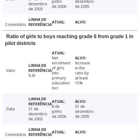
junho
dezembro
dezembro
de 2006
de 2005
de 2003
Comentário
Ratio of girls to boys reaching grade 6 from grade 1 in
pilot districts
Net
enrolment
Increase
of girls
in the
Valor
into
ratio by
0.41
primary
at least
education
15%
incr
6 de
31 de
Data
31 de
junho
dezembro
dezembro
de 2006
de 2005
de 2002
Comentário