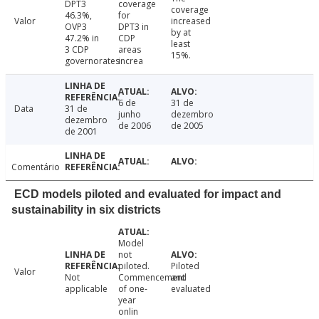
DPT3
coverage
coverage
46.3%,
for
Valor
increased
OVP3
DPT3 in
by at
47.2% in
CDP
least
3 CDP
areas
15%.
governorates
increa
6 de
31 de
Data
31 de
junho
dezembro
dezembro
de 2006
de 2005
de 2001
Comentário
ECD models piloted and evaluated for impact and
sustainability in six districts
Model
not
piloted.
Piloted
Valor
Not
Commencement
and
applicable
of one-
evaluated
year
onlin