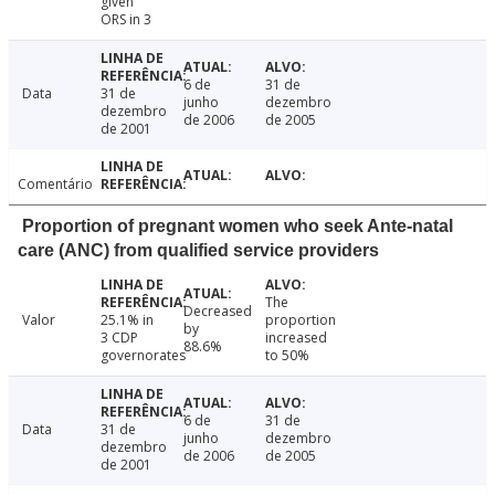
given
ORS in 3
6 de
31 de
Data
31 de
junho
dezembro
dezembro
de 2006
de 2005
de 2001
Comentário
Proportion of pregnant women who seek Ante-natal
care (ANC) from qualified service providers
The
Decreased
Valor
25.1% in
proportion
by
3 CDP
increased
88.6%
governorates
to 50%
6 de
31 de
Data
31 de
junho
dezembro
dezembro
de 2006
de 2005
de 2001