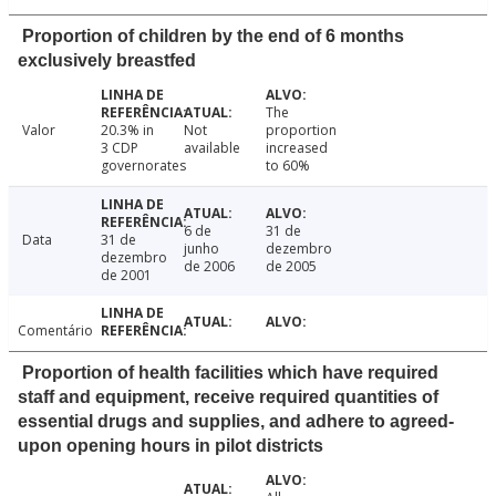
Proportion of children by the end of 6 months
exclusively breastfed
The
Valor
20.3% in
Not
proportion
3 CDP
available
increased
governorates
to 60%
6 de
31 de
Data
31 de
junho
dezembro
dezembro
de 2006
de 2005
de 2001
Comentário
Proportion of health facilities which have required
staff and equipment, receive required quantities of
essential drugs and supplies, and adhere to agreed-
upon opening hours in pilot districts