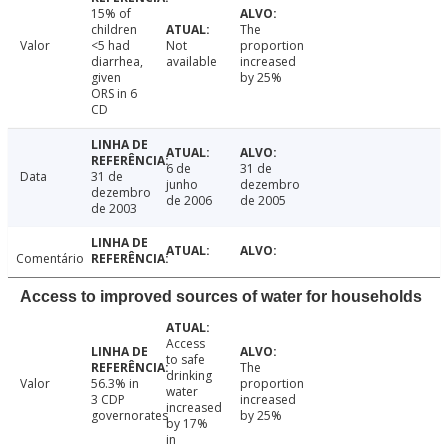
15% of
children
The
Valor
<5 had
Not
proportion
diarrhea,
available
increased
given
by 25%
ORS in 6
CD
6 de
31 de
Data
31 de
junho
dezembro
dezembro
de 2006
de 2005
de 2003
Comentário
Access to improved sources of water for households
Access
to safe
The
drinking
Valor
56.3% in
proportion
water
3 CDP
increased
increased
governorates
by 25%
by 17%
in