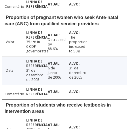
Comentário
Proportion of pregnant women who seek Ante-natal
care (ANC) from qualified service providers
The
Decreased
Valor
35.1% in
proportion
by
6 CDP
increased
88.6%
governorates
to 50%
6 de
31 de
Data
31 de
junho
dezembro
dezembro
de 2006
de 2005
de 2003
Comentário
Proportion of students who receive textbooks in
intervention areas