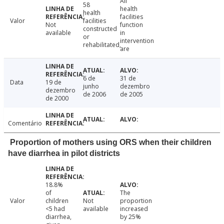
All
58
health
health
facilities
Valor
facilities
Not
function
constructed
available
in
or
intervention
rehabilitated,
are
6 de
31 de
Data
19 de
junho
dezembro
dezembro
de 2006
de 2005
de 2000
Comentário
Proportion of mothers using ORS when their children
have diarrhea in pilot districts
18.8%
of
The
Valor
children
Not
proportion
<5 had
available
increased
diarrhea,
by 25%