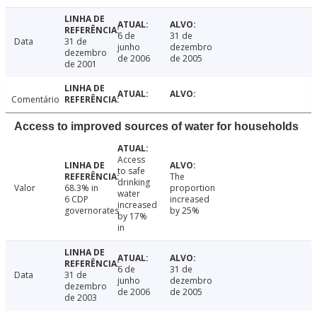
6 de
31 de
Data
31 de
junho
dezembro
dezembro
de 2006
de 2005
de 2001
Comentário
Access to improved sources of water for households
Access
to safe
The
drinking
Valor
68.3% in
proportion
water
6 CDP
increased
increased
governorates
by 25%
by 17%
in
6 de
31 de
Data
31 de
junho
dezembro
dezembro
de 2006
de 2005
de 2003