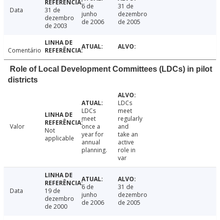
6 de
31 de
Data
31 de
junho
dezembro
dezembro
de 2006
de 2005
de 2003
Comentário
Role of Local Development Committees (LDCs) in pilot
districts
LDCs
LDCs
meet
meet
regularly
Valor
once a
and
Not
year for
take an
applicable
annual
active
planning.
role in
var
6 de
31 de
Data
19 de
junho
dezembro
dezembro
de 2006
de 2005
de 2000