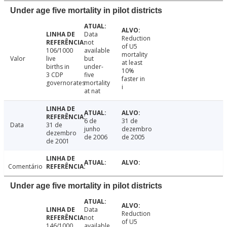
Under age five mortality in pilot districts
Data
Reduction
not
of U5
106/1000
available
mortality
Valor
live
but
at least
births in
under-
10%
3 CDP
five
faster in
governorates
mortality
i
at nat
6 de
31 de
Data
31 de
junho
dezembro
dezembro
de 2006
de 2005
de 2001
Comentário
Under age five mortality in pilot districts
Data
Reduction
not
of U5
146/1000
available