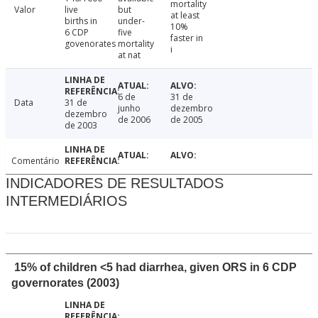
mortality
Valor
live
but
at least
births in
under-
10%
6 CDP
five
faster in
govenorates
mortality
i
at nat
6 de
31 de
Data
31 de
junho
dezembro
dezembro
de 2006
de 2005
de 2003
Comentário
INDICADORES DE RESULTADOS
INTERMEDIÁRIOS
15% of children <5 had diarrhea, given ORS in 6 CDP
governorates (2003)