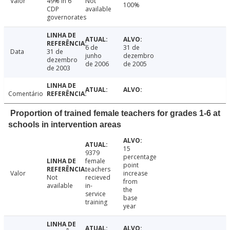
Valor
49% in 6
Not
100%
CDP
available
governorates
6 de
31 de
Data
31 de
junho
dezembro
dezembro
de 2006
de 2005
de 2003
Comentário
Proportion of trained female teachers for grades 1-6 at
schools in intervention areas
15
9379
percentage
female
point
teachers
Valor
increase
Not
recieved
from
available
in-
the
service
base
training
year