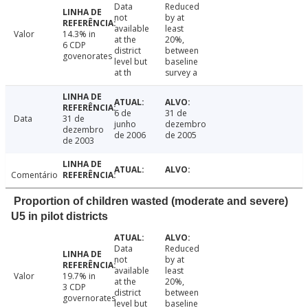
Data
Reduced
not
by at
available
least
Valor
14.3% in
at the
20%,
6 CDP
district
between
govenorates
level but
baseline
at th
survey a
6 de
31 de
Data
31 de
junho
dezembro
dezembro
de 2006
de 2005
de 2003
Comentário
Proportion of children wasted (moderate and severe)
U5 in pilot districts
Data
Reduced
not
by at
available
least
Valor
19.7% in
at the
20%,
3 CDP
district
between
governorates
level but
baseline