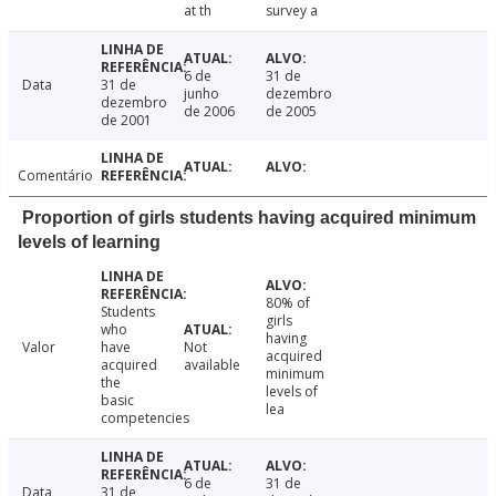
at th
survey a
6 de
31 de
Data
31 de
junho
dezembro
dezembro
de 2006
de 2005
de 2001
Comentário
Proportion of girls students having acquired minimum
levels of learning
80% of
Students
girls
who
having
Valor
have
Not
acquired
acquired
available
minimum
the
levels of
basic
lea
competencies
6 de
31 de
Data
31 de