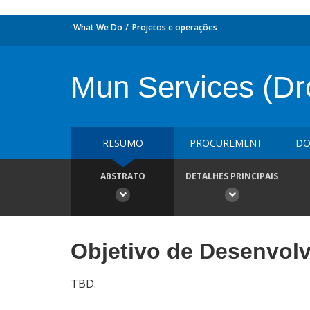
What We Do
Projetos e operações
Mun Services (Dr
RESUMO
PROCUREMENT
DO
ABSTRATO
DETALHES PRINCIPAIS
Objetivo de Desenvol
TBD.