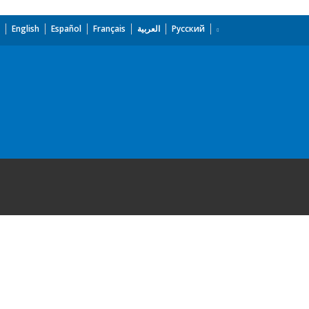
English
Español
Français
العربية
Русский