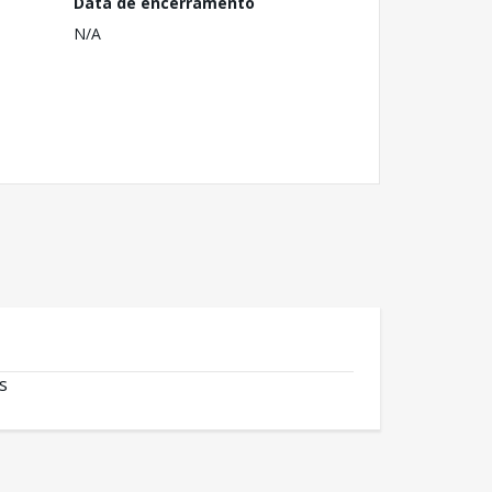
Data de encerramento
N/A
s