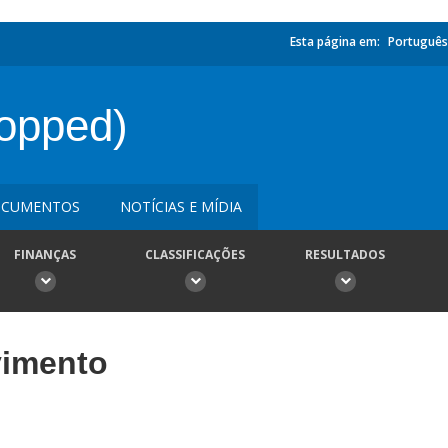
Esta página em:
Português
opped)
CUMENTOS
NOTÍCIAS E MÍDIA
FINANÇAS
CLASSIFICAÇÕES
RESULTADOS
vimento