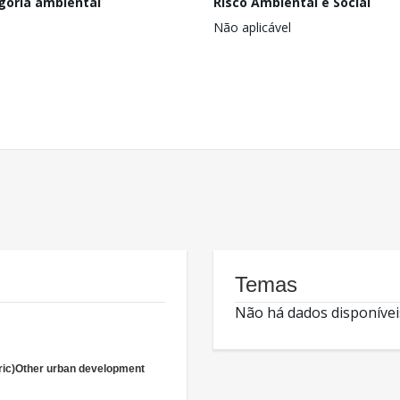
goria ambiental
Risco Ambiental e Social
Não aplicável
Temas
Não há dados disponívei
ric)Other urban development