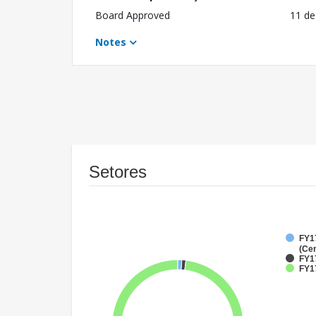
Board Approved
11 de
Notes
Setores
FY1
(Cen
FY1
FY17