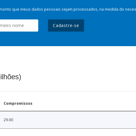
nsinto que meus dados pessoais sejam processados, na medida do necessá
Cadastre-se
ilhões)
Compromissos
29.00