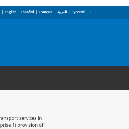
English
Español
Français
العربية
Русский
ansport services in
rise 1) provision of