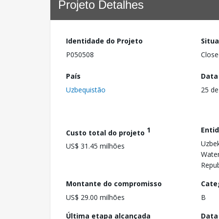
Projeto Detalhes
Identidade do Projeto
Situ
P050508
Close
País
Data
Uzbequistão
25 de
1
Enti
Custo total do projeto
Uzbek
US$ 31.45 milhões
Water
Repub
Montante do compromisso
Cate
US$ 29.00 milhões
B
Última etapa alcançada
Data