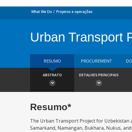
What We Do
Projetos e operações
Urban Transport P
RESUMO
PROCUREMENT
DO
ABSTRATO
DETALHES PRINCIPAIS
Resumo*
The Urban Transport Project for Uzbekistan a
Samarkand, Namangan, Bukhara, Nukus, and Al