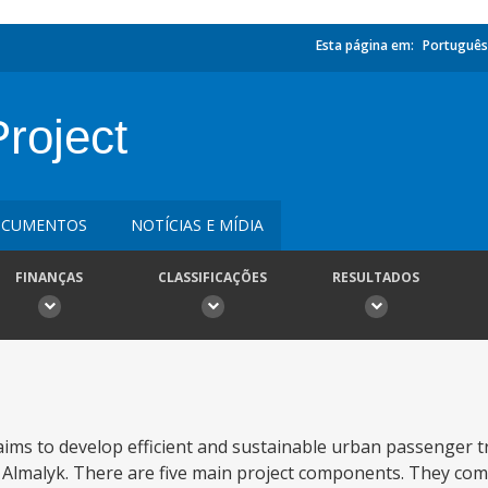
Esta página em:
Português
roject
CUMENTOS
NOTÍCIAS E MÍDIA
FINANÇAS
CLASSIFICAÇÕES
RESULTADOS
ims to develop efficient and sustainable urban passenger tr
malyk. There are five main project components. They comp