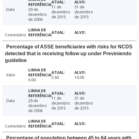
11 de
31 de
Data
29 de
dezembro
dezembro
dezembro
de 2015
de 2015
de 2006
Comentário
Percentage of ASSE beneficiaries with risks for NCDS
detected that is receiving follow up under Previniendo
guideline
Valor
2.60
10.00
0.00
11 de
31 de
Data
29 de
dezembro
dezembro
dezembro
de 2015
de 2015
de 2006
Comentário
Percentage of population between 45 to 64 years with