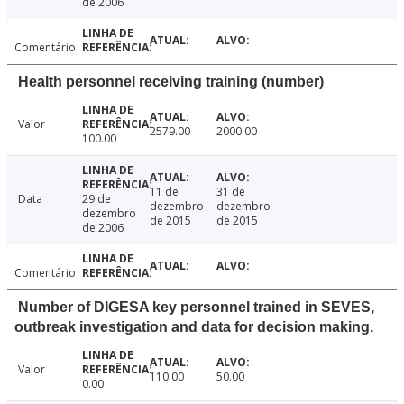
de 2006
Comentário
Health personnel receiving training (number)
Valor
2579.00
2000.00
100.00
11 de
31 de
Data
29 de
dezembro
dezembro
dezembro
de 2015
de 2015
de 2006
Comentário
Number of DIGESA key personnel trained in SEVES,
outbreak investigation and data for decision making.
Valor
110.00
50.00
0.00