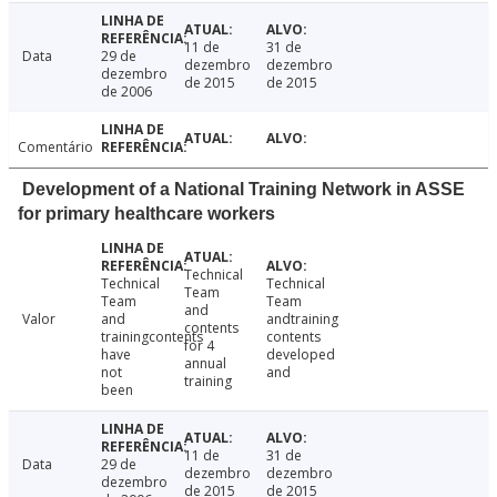
11 de
31 de
Data
29 de
dezembro
dezembro
dezembro
de 2015
de 2015
de 2006
Comentário
Development of a National Training Network in ASSE
for primary healthcare workers
Technical
Technical
Technical
Team
Team
Team
and
Valor
and
andtraining
contents
trainingcontents
contents
for 4
have
developed
annual
not
and
training
been
11 de
31 de
Data
29 de
dezembro
dezembro
dezembro
de 2015
de 2015