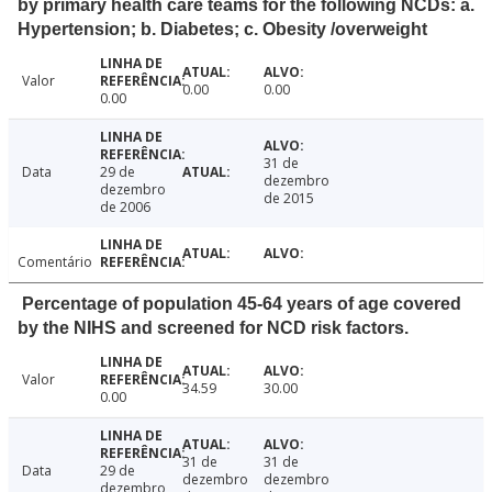
by primary health care teams for the following NCDs: a.
Hypertension; b. Diabetes; c. Obesity /overweight
Valor
0.00
0.00
0.00
31 de
Data
29 de
dezembro
dezembro
de 2015
de 2006
Comentário
Percentage of population 45-64 years of age covered
by the NIHS and screened for NCD risk factors.
Valor
34.59
30.00
0.00
31 de
31 de
Data
29 de
dezembro
dezembro
dezembro