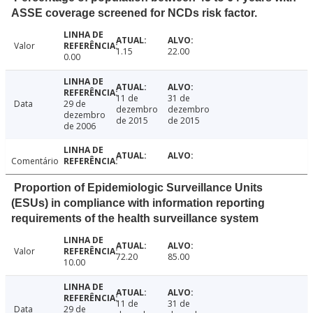
ASSE coverage screened for NCDs risk factor.
Valor
1.15
22.00
0.00
11 de
31 de
Data
29 de
dezembro
dezembro
dezembro
de 2015
de 2015
de 2006
Comentário
Proportion of Epidemiologic Surveillance Units
(ESUs) in compliance with information reporting
requirements of the health surveillance system
Valor
72.20
85.00
10.00
11 de
31 de
Data
29 de