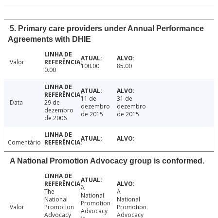
5. Primary care providers under Annual Performance
Agreements with DHIE
Valor
100.00
85.00
0.00
11 de
31 de
Data
29 de
dezembro
dezembro
dezembro
de 2015
de 2015
de 2006
Comentário
A National Promotion Advocacy group is conformed.
A
The
A
National
National
National
Promotion
Valor
Promotion
Promotion
Advocacy
Advocacy
Advocacy