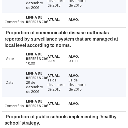
dezembro
dezembro
dezembro
de 2015
de 2015
de 2006
Comentário
Proportion of communicable disease outbreaks
reported by surveillance system that are managed at
local level according to norms.
Valor
99.70
90.00
10.00
11 de
31 de
Data
29 de
dezembro
dezembro
dezembro
de 2015
de 2015
de 2006
Comentário
Proportion of public schools implementing ‘healthy
school’ strategy.