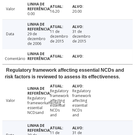
Valor
16.20
20.00
0.00
11 de
31 de
Data
29 de
dezembro
dezembro
dezembro
de 2015
de 2015
de 2006
Comentário
Regulatory framework affecting essential NCDs and
risk factors is reviewed to assess its effectiveness.
Regulatory
Regulatory
framework
framework
Regulatory
Valor
affecting
affecting
frameworkaffecting
essential
essential
essential
NCDs
NCDs
NCDsand
and
and
11 de
31 de