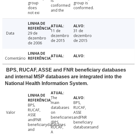
is
group
group is
conformed
does
conformed.
and the
not exi
11 de
31 de
Data
29 de
dezembro
dezembro
dezembro
de 2015
de 2015
de 2006
Comentário
BPS, RUCAF, ASSE and FNR beneficiary databases
and internal MSP databases are integrated into the
National Health Information System.
The
main
BPS,
BPS,
databases
RUCAF,
RUCAF,
Valor
on
ASSE
ASSE
beneficiaries
andFNR
andFNR
(BPS,
beneficiary
beneficiarydatabases
RUCAF,
databasesand
and
A