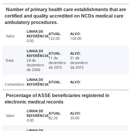
Number of primary health care establishments that are
certified and quality accredited on NCDs medical care
ambulatory procedures.
Valor
122.00
100.00
0.00
11 de
31 de
Data
29 de
dezembro
dezembro
dezembro
de 2015
de 2015
de 2006
Comentário
Percentage of ASSE beneficiaries registered in
electronic medical records
Valor
82.20
30.00
0.00