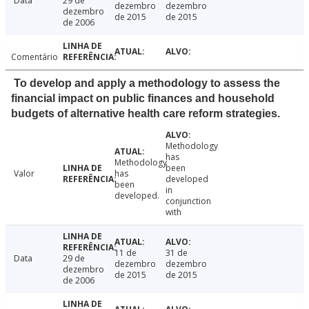
Data
29 de
dezembro
dezembro
dezembro
de 2015
de 2015
de 2006
Comentário
To develop and apply a methodology to assess the
financial impact on public finances and household
budgets of alternative health care reform strategies.
Methodology
has
Methodology
been
Valor
has
developed
been
in
developed.
conjunction
with
11 de
31 de
Data
29 de
dezembro
dezembro
dezembro
de 2015
de 2015
de 2006