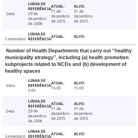
11 de
31 de
Data
29 de
dezembro
dezembro
dezembro
de 2015
de 2015
de 2006
Comentário
Number of Health Departments that carry out “healthy
municipality strategy”, including (a) health promotion
subprojects related to NCDs and (b) development of
healthy spaces
Valor
16.00
15.00
0.00
11 de
31 de
Data
29 de
dezembro
dezembro
dezembro
de 2015
de 2015
de 2006
Comentário