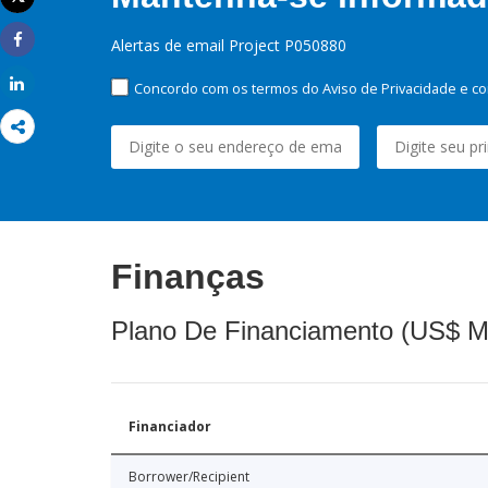
Imprimir
Alertas de email Project P050880
Share
Share
Concordo com os termos do Aviso de Privacidade e co
Finanças
Plano De Financiamento (US$ M
Financiador
Borrower/Recipient