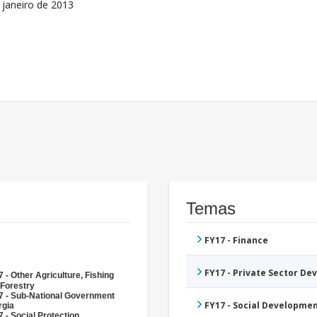
 janeiro de 2013
Temas
FY17 - Finance
FY17 - Private Sector D
 - Other Agriculture, Fishing
 Forestry
7 - Sub-National Government
FY17 - Social Developme
rgia
 - Social Protection