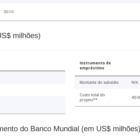
30.10
(US$ milhões)
Instrumento de
empréstimo
Montante do subsídio
N/A
Custo total do
40.0
projeto**
mento do Banco Mundial (em US$ milhões)