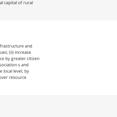
 capital of rural
nfrastructure and
s; (ii) increase
ce by greater citizen
sociation s and
 local level, by
 over resource