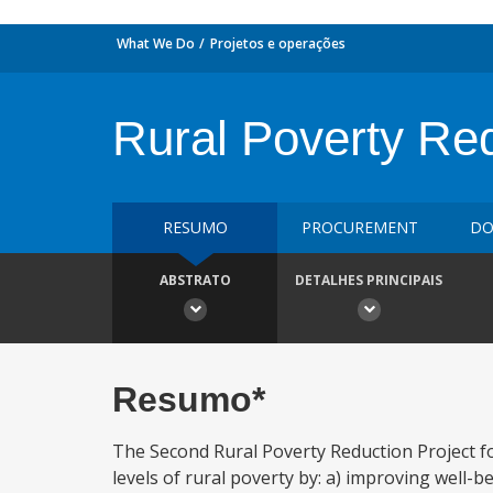
What We Do
Projetos e operações
Rural Poverty Re
RESUMO
PROCUREMENT
DO
ABSTRATO
DETALHES PRINCIPAIS
Resumo*
The Second Rural Poverty Reduction Project fo
levels of rural poverty by: a) improving well-