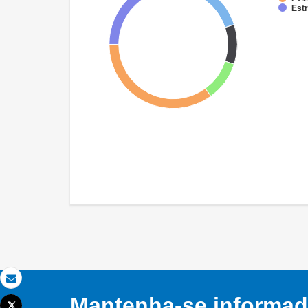
Est
Email
Mantenha-se informado
Tweet