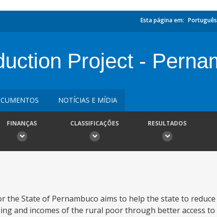
Esta página em:
Português
duction Project - Pern
CUMENTOS
NOTÍCIAS E MÍDIA
FINANÇAS
CLASSIFICAÇÕES
RESULTADOS
r the State of Pernambuco aims to help the state to reduce
being and incomes of the rural poor through better access to 