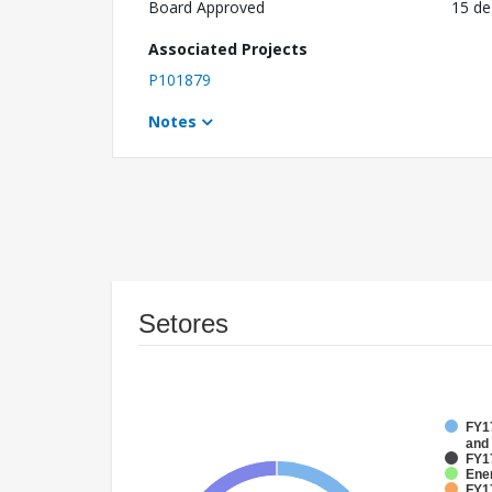
Board Approved
15 de
Associated Projects
P101879
Notes
Setores
FY17
and
FY1
Ene
FY17