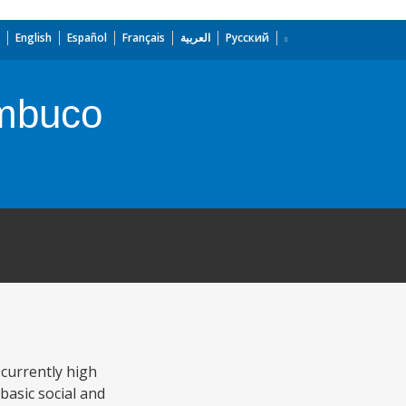
English
Español
Français
العربية
Русский
ambuco
 currently high
basic social and