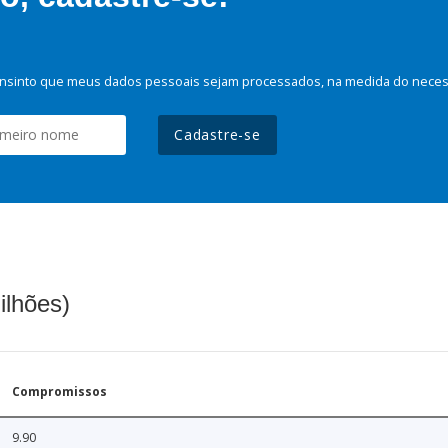
nsinto que meus dados pessoais sejam processados, na medida do necessá
Cadastre-se
ilhões)
Compromissos
9.90