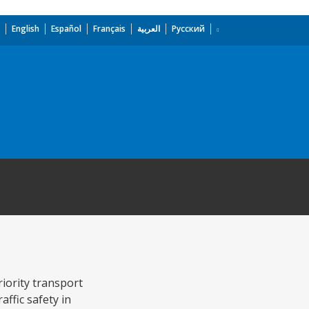
English
Español
Français
العربية
Русский
iority transport
affic safety in