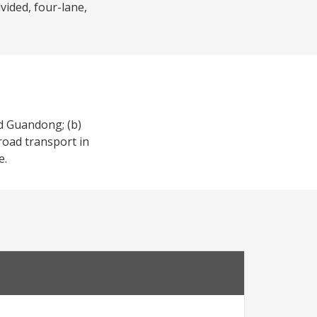
vided, four-lane,
nd Guandong; (b)
 road transport in
e.