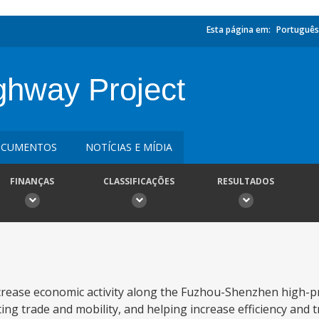
Esta página em:
Português
ghway Project
CUMENTOS
NOTÍCIAS E MÍDIA
FINANÇAS
CLASSIFICAÇÕES
RESULTADOS
crease economic activity along the Fuzhou-Shenzhen high-pr
ing trade and mobility, and helping increase efficiency and tr