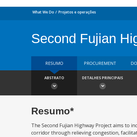
What We Do
Projetos e operações
Second Fujian Hi
RESUMO
PROCUREMENT
DO
ABSTRATO
DETALHES PRINCIPAIS
Resumo*
The Second Fujian Highway Project aims to in
corridor through relieving congestion, facilitat