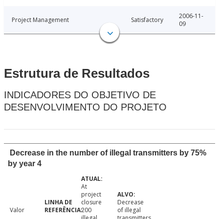
2006-11-
Project Management
Satisfactory
09
Estrutura de Resultados
INDICADORES DO OBJETIVO DE
DESENVOLVIMENTO DO PROJETO
Decrease in the number of illegal transmitters by 75%
by year 4
At
project
closure
Decrease
Valor
200
of illegal
.
illegal
transmitters