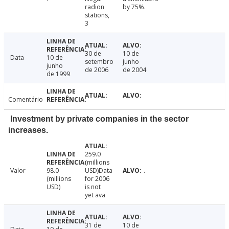
radion
by 75%.
stations,
3
30 de
10 de
Data
10 de
setembro
junho
junho
de 2006
de 2004
de 1999
Comentário
Investment by private companies in the sector
increases.
259.0
(millions
Valor
98.0
USD)Data
.
(millions
for 2006
USD)
is not
yet ava
31 de
10 de