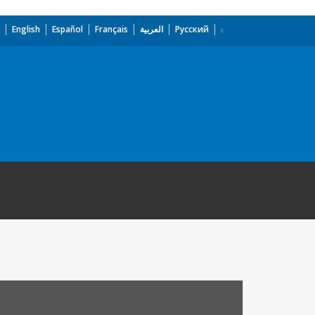
English
Español
Français
العربية
Русский