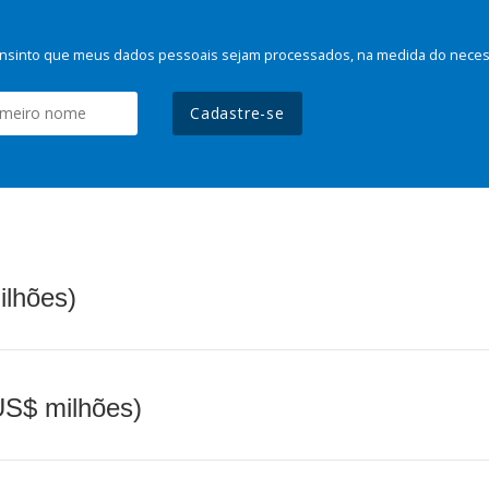
nsinto que meus dados pessoais sejam processados, na medida do necessá
Cadastre-se
ilhões)
(US$ milhões)