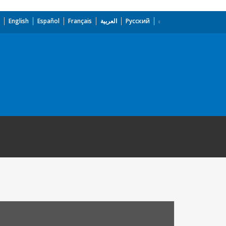
English
Español
Français
العربية
Русский