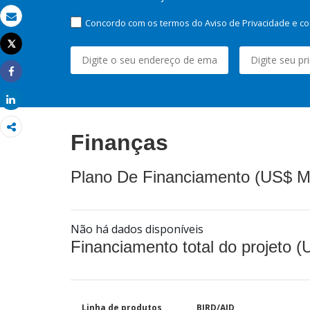
Concordo com os termos do Aviso de Privacidade e co
Email
Tweet
Imprimir
Share
Share
Finanças
Plano De Financiamento (US$ M
Não há dados disponíveis
Financiamento total do projeto 
Linha de produtos
BIRD/AID