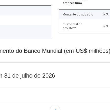
empréstimo
Montante do subsídio
N/A
Custo total do
N/A
projeto**
mento do Banco Mundial (em US$ milhões)
m 31 de julho de 2026