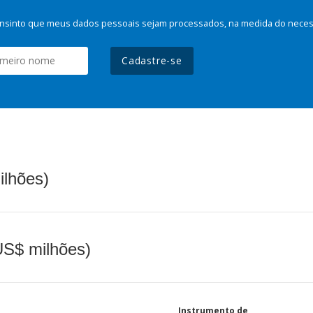
nsinto que meus dados pessoais sejam processados, na medida do necessá
Cadastre-se
ilhões)
(US$ milhões)
Instrumento de