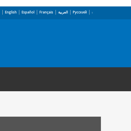
English
Español
Français
العربية
Русский