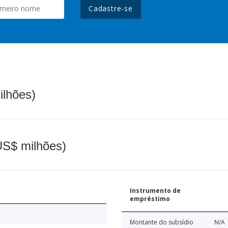
Cadastre-se
ilhões)
(US$ milhões)
Instrumento de
empréstimo
Montante do subsídio
N/A