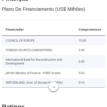
Plano De Financiamento (US$ Milhões)
Financiador
Compromissos
COUNCIL OF EUROPE
10.90
FOREIGN SOURCES (UNIDENTIFIED)
3.40
International Bank for Reconstruction and
5.00
Development
JAPAN: Ministry of Finance - PHRD Grants
0.50
SWITZERLAND, Govt. of (Except for FOFEA)
0.10
Ratings