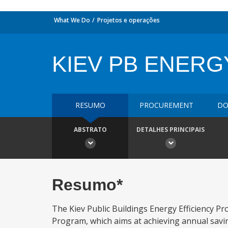
What We Do
Projetos e operações
KIEV PB ENERG
RESUMO
PROCUREMENT
DO
ABSTRATO
DETALHES PRINCIPAIS
Resumo*
The Kiev Public Buildings Energy Efficiency P
Program, which aims at achieving annual saving