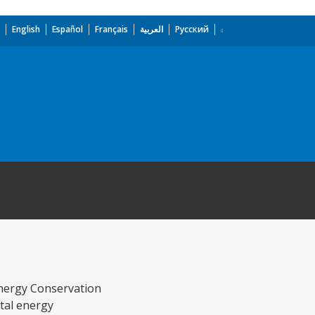
English
Español
Français
العربية
Русский
Energy Conservation
otal energy