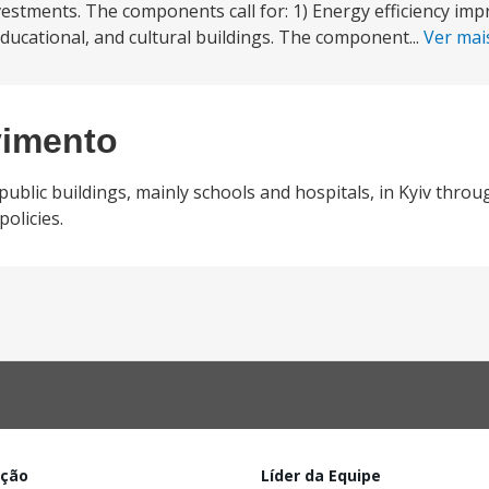
estments. The components call for: 1) Energy efficiency im
 educational, and cultural buildings. The component...
Ver ma
vimento
public buildings, mainly schools and hospitals, in Kyiv thro
olicies.
ação
Líder da Equipe