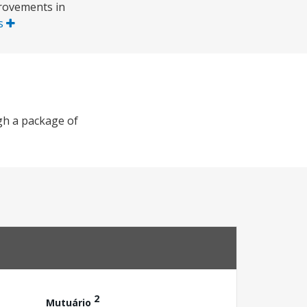
provements in
is
ugh a package of
2
Mutuário