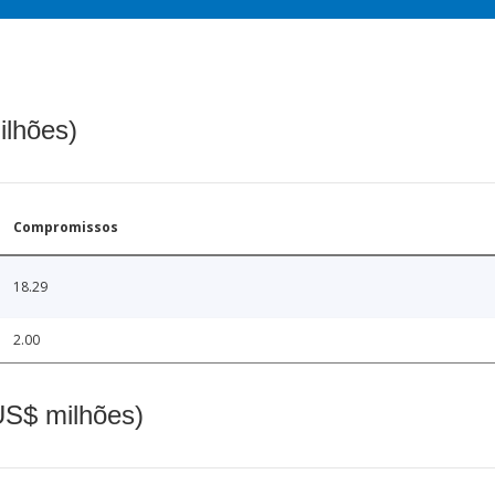
ilhões)
Compromissos
18.29
2.00
(US$ milhões)