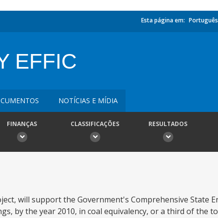
Esta página em:
Português
Y EFFIC
CUMENTOS
NOTÍCIAS E MÍDIA
FINANÇAS
CLASSIFICAÇÕES
RESULTADOS
roject, will support the Government's Comprehensive State 
s, by the year 2010, in coal equivalency, or a third of the t