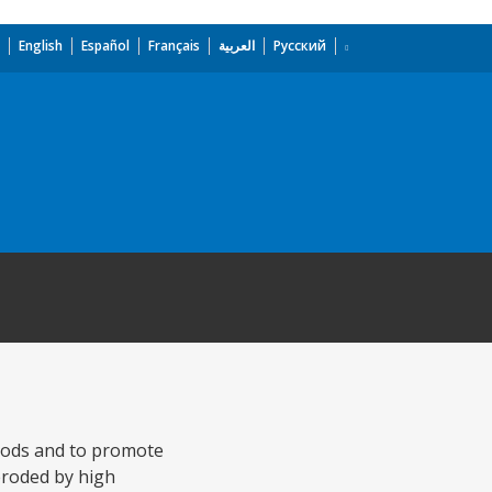
English
Español
Français
العربية
Русский
oods and to promote
eroded by high