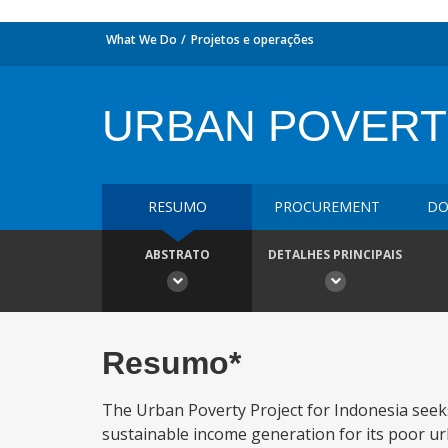
What We Do
Projetos e operações
URBAN POVERT
RESUMO
PROCUREMENT
DO
ABSTRATO
DETALHES PRINCIPAIS
Resumo*
The Urban Poverty Project for Indonesia seek
sustainable income generation for its poor u