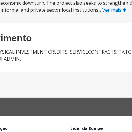
e economic downturn. The project also seeks to strengthen th
nformal and private sector local institutions...
Ver mais
vimento
SICAL INVESTMENT CREDITS, SERVICECONTRACTS; TA FO
I ADMIN.
ação
Líder da Equipe