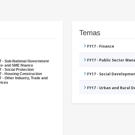
Temas
FY17 - Finance
FY17 - Public Sector Ma
7 - Sub-National Government
ro- and SME finance
 - Social Protection
FY17 - Social Developme
7 - Housing Construction
 - Other Industry, Trade and
vices
FY17 - Urban and Rural 