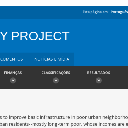
Esta página em:
Português
Y PROJECT
CUMENTOS
NOTÍCIAS E MÍDIA
FINANÇAS
CLASSIFICAÇÕES
RESULTADOS
s to improve basic infrastructure in poor urban neighborh
rban residents--mostly long-term poor, whose incomes are 