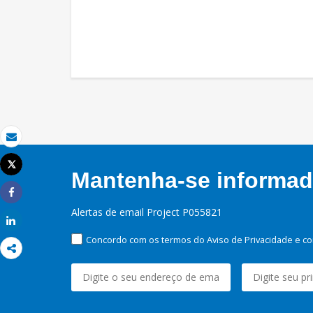
Email
Tweet
Mantenha-se informado
Imprimir
Share
Alertas de email Project P055821
Share
Concordo com os termos do Aviso de Privacidade e co