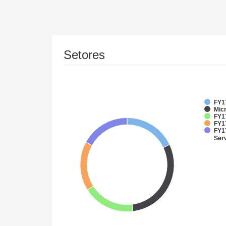
Setores
FY1
Mic
FY17
FY1
FY17
Ser