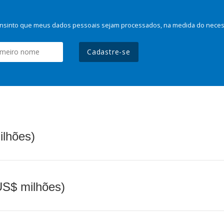
nsinto que meus dados pessoais sejam processados, na medida do necessá
Cadastre-se
ilhões)
(US$ milhões)