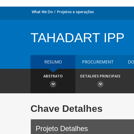
What We Do
Projetos e operações
TAHADART IPP
RESUMO
PROCUREMENT
DO
ABSTRATO
DETALHES PRINCIPAIS
Chave Detalhes
Projeto Detalhes