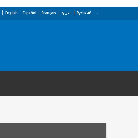
English
Español
Français
العربية
Русский