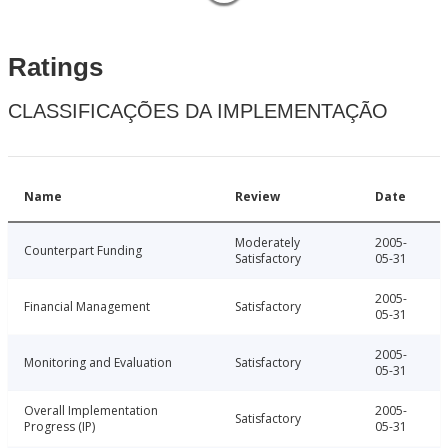
Ratings
CLASSIFICAÇÕES DA IMPLEMENTAÇÃO
Name
Review
Date
Moderately
2005-
Counterpart Funding
Satisfactory
05-31
2005-
Financial Management
Satisfactory
05-31
2005-
Monitoring and Evaluation
Satisfactory
05-31
Overall Implementation
2005-
Satisfactory
Progress (IP)
05-31