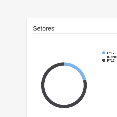
Setores
FY17 -
(Centr
FY17 