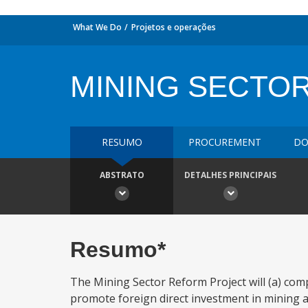
What We Do
Projetos e operações
MINING SECTO
RESUMO
PROCUREMENT
DO
ABSTRATO
DETALHES PRINCIPAIS
Resumo*
The Mining Sector Reform Project will (a) com
promote foreign direct investment in mining an