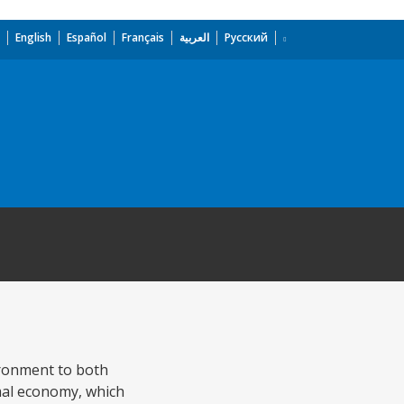
English
Español
Français
العربية
Русский
ironment to both
rmal economy, which