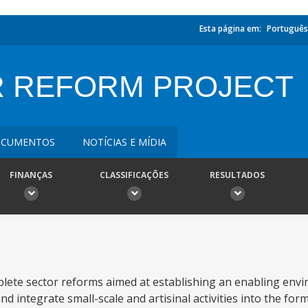
Esta página em:
Português
R REFORM PROJECT
CUMENTOS
NOTÍCIAS E MÍDIA
FINANÇAS
CLASSIFICAÇÕES
RESULTADOS
plete sector reforms aimed at establishing an enabling env
d integrate small-scale and artisinal activities into the fo