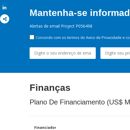
Share
Share
Mantenha-se informado
Alertas de email Project P056498
Concordo com os termos do Aviso de Privacidade e co
Finanças
Plano De Financiamento (US$ M
Financiador