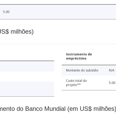
5.00
(US$ milhões)
Instrumento de
empréstimo
Montante do subsídio
N/A
Custo total do
5.00
projeto**
mento do Banco Mundial (em US$ milhões)