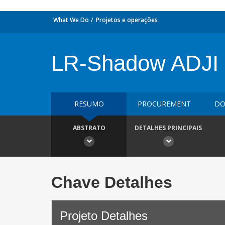
What We Do
Projetos e operações
LR-Shadow ADJI
RESUMO
PROCUREMENT
DO
ABSTRATO
DETALHES PRINCIPAIS
Chave Detalhes
Projeto Detalhes