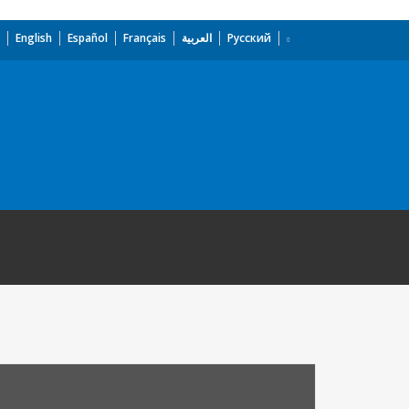
English
Español
Français
العربية
Русский