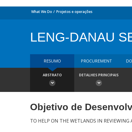
What We Do
Projetos e operações
LENG-DANAU S
RESUMO
PROCUREMENT
DO
ABSTRATO
DETALHES PRINCIPAIS
Objetivo de Desenvol
TO HELP ON THE WETLANDS IN REVIEWING A