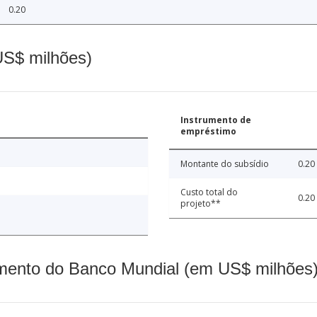
0.20
(US$ milhões)
Instrumento de
empréstimo
Montante do subsídio
0.20
Custo total do
0.20
projeto**
mento do Banco Mundial (em US$ milhões)