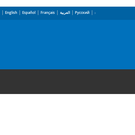
English
Español
Français
العربية
Русский