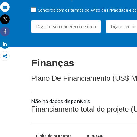
Concordo com os termos do Aviso de Privacidade e co
Email
Tweet
Imprimir
Share
Share
Finanças
Plano De Financiamento (US$ M
Não há dados disponíveis
Financiamento total do projeto 
Linha de produtos
BIRD/AID