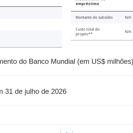
empréstimo
Montante do subsídio
N/A
Custo total do
N/A
projeto**
mento do Banco Mundial (em US$ milhões)
m 31 de julho de 2026