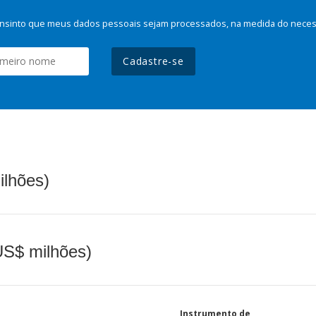
nsinto que meus dados pessoais sejam processados, na medida do necessá
Cadastre-se
ilhões)
(US$ milhões)
Instrumento de