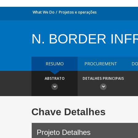
What We Do
Projetos e operações
N. BORDER INF
RESUMO
PROCUREMENT
DO
ABSTRATO
DETALHES PRINCIPAIS
Chave Detalhes
Projeto Detalhes