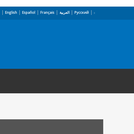
English
Español
Français
العربية
Русский