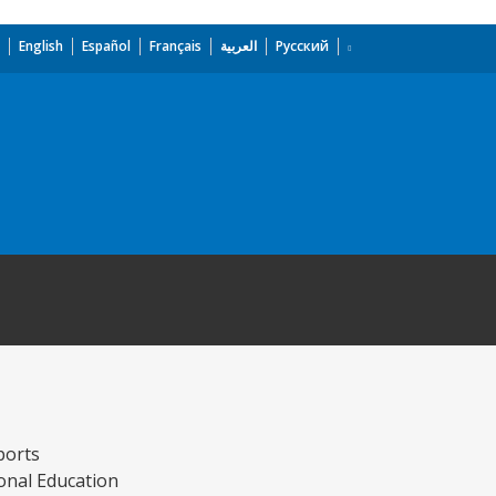
English
Español
Français
العربية
Русский
ports
onal Education