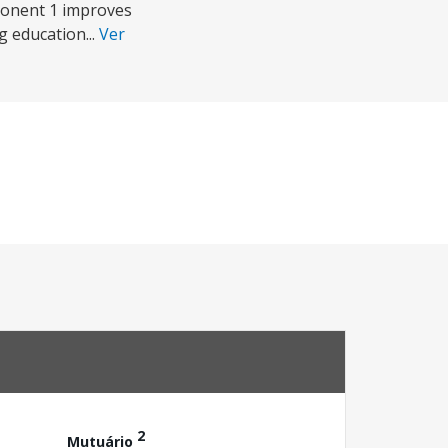
ponent 1 improves
g education...
Ver
2
Mutuário