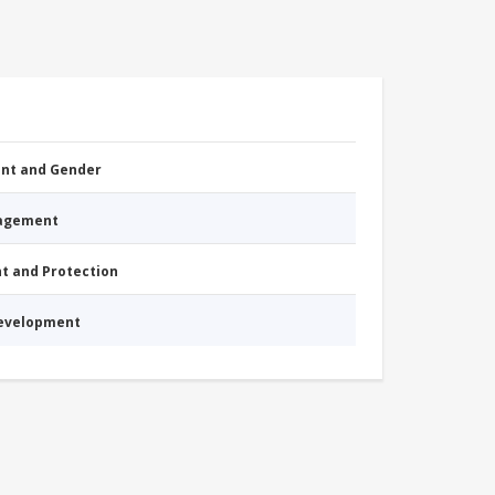
nt and Gender
nagement
nt and Protection
Development