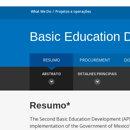
What We Do
Projetos e operações
Basic Education 
RESUMO
PROCUREMENT
DO
ABSTRATO
DETALHES PRINCIPAIS
Resumo*
The Second Basic Education Development (APL
implementation of the Government of Mexico'