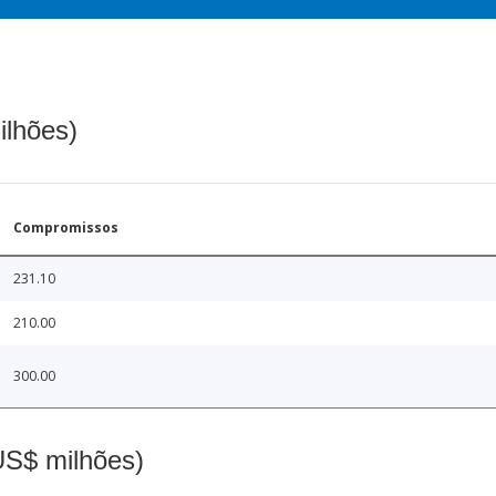
ilhões)
Compromissos
231.10
210.00
300.00
(US$ milhões)