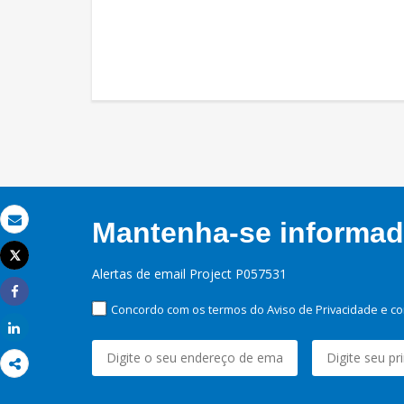
Mantenha-se informado
Email
Tweet
Imprimir
Alertas de email Project P057531
Share
Concordo com os termos do Aviso de Privacidade e co
Share