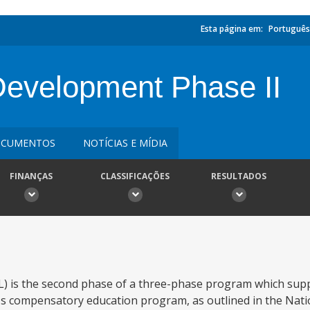
Esta página em:
Português
Development Phase II
CUMENTOS
NOTÍCIAS E MÍDIA
FINANÇAS
CLASSIFICAÇÕES
RESULTADOS
) is the second phase of a three-phase program which sup
s compensatory education program, as outlined in the Nati