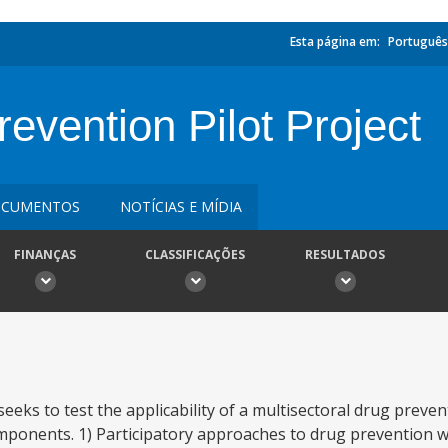
Esta página em:
Português
evention Pilot Project
CUMENTOS
NOTÍCIAS E MÍDIA
FINANÇAS
CLASSIFICAÇÕES
RESULTADOS
eeks to test the applicability of a multisectoral drug preven
mponents. 1) Participatory approaches to drug prevention wi