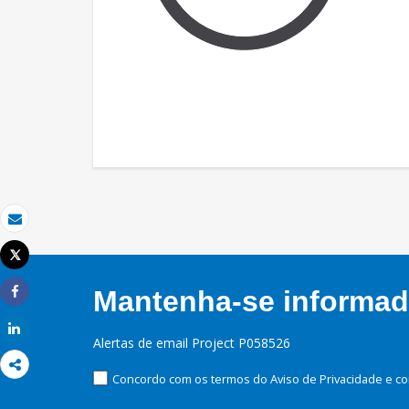
Email
Tweet
Imprimir
Mantenha-se informado
Share
Share
Alertas de email Project P058526
Concordo com os termos do Aviso de Privacidade e co