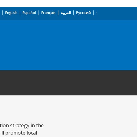
English
Español
Français
العربية
Русский
tion strategy in the
ll promote local