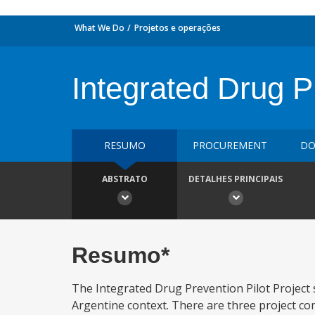
What We Do
Projetos e operações
Integrated Drug Pr
RESUMO
PROCUREMENT
DO
ABSTRATO
DETALHES PRINCIPAIS
Resumo*
The Integrated Drug Prevention Pilot Project s
Argentine context. There are three project co