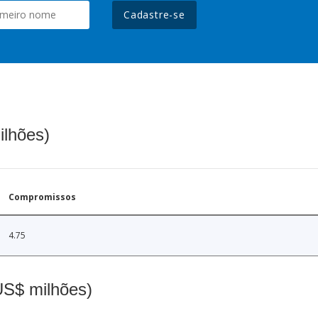
Cadastre-se
ilhões)
Compromissos
4.75
(US$ milhões)