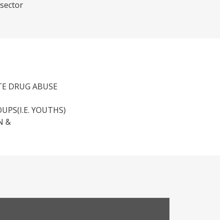
 sector
TE DRUG ABUSE
PS(I.E. YOUTHS)
N &