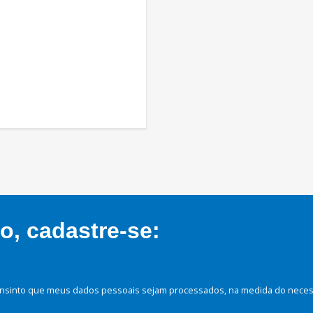
, cadastre-se:
nsinto que meus dados pessoais sejam processados, na medida do necessá