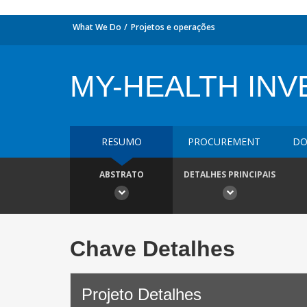
What We Do
Projetos e operações
MY-HEALTH IN
RESUMO
PROCUREMENT
DO
ABSTRATO
DETALHES PRINCIPAIS
Chave Detalhes
Projeto Detalhes