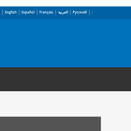
English
Español
Français
العربية
Русский