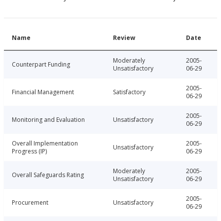
Name
Review
Date
Moderately
2005-
Counterpart Funding
Unsatisfactory
06-29
2005-
Financial Management
Satisfactory
06-29
2005-
Monitoring and Evaluation
Unsatisfactory
06-29
Overall Implementation
2005-
Unsatisfactory
Progress (IP)
06-29
Moderately
2005-
Overall Safeguards Rating
Unsatisfactory
06-29
2005-
Procurement
Unsatisfactory
06-29