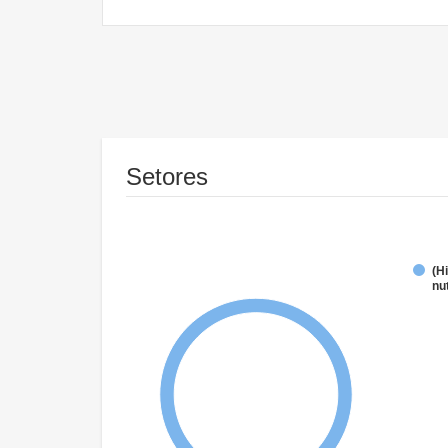
Setores
(H
nu