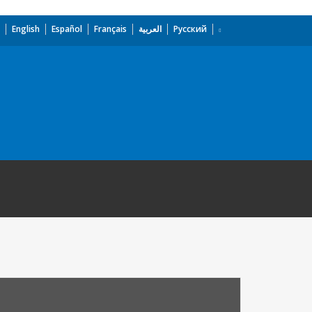
English
Español
Français
العربية
Русский