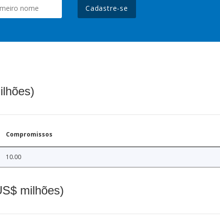
Cadastre-se
ilhões)
Compromissos
10.00
(US$ milhões)