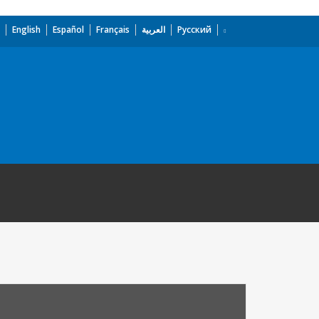
English
Español
Français
العربية
Русский