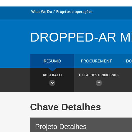
What We Do
Projetos e operações
DROPPED-AR Mille
RESUMO
PROCUREMENT
DO
ABSTRATO
DETALHES PRINCIPAIS
Chave Detalhes
Projeto Detalhes